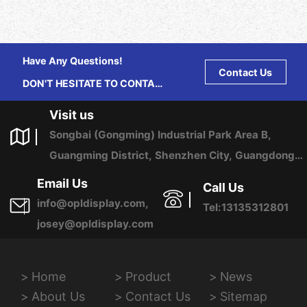
Have Any Questions!
Contact Us
DON'T HESITATE TO CONTACT
US ANY TIME.
Visit us
Songbai (Gongming) Industrial Park Area B,
Guangming District, Shenzhen City, Guangdong
Province, China
Email Us
Call Us
info@opldisplay.com,
Tel:13135312801
josey@opldisplay.com
Home
Product
News
About Us
Contact Us
Sitemap