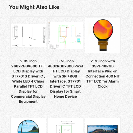
You Might Also Like
2.99 Inch
3.53 inch
2.76 inch with
268xRGB×800 TFT
480xRGBx800 Pixel
3SPI+18RGB
LCD Display with
TFT LCD Display
Interface Plug-in
ST7701S Driver IC ,
with SPI+RGB
Connection 400 NIT
White LED 4 Chips
Interface, ST7701
TFT LCD for Alarm
Parallel TFT LCD
Driver IC TFT LCD
Clock
Display for
Display for Smart
Commercial Display
Home Device
Equipment