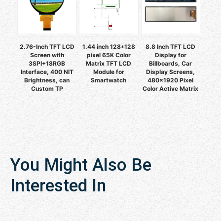
2.76-Inch TFT LCD
1.44 inch 128*128
8.8 Inch TFT LCD
Screen with
pixel 65K Color
Display for
3SPI+18RGB
Matrix TFT LCD
Billboards, Car
Interface, 400 NIT
Module for
Display Screens,
Brightness, can
Smartwatch
480x1920 Pixel
Custom TP
Color Active Matrix
You Might Also Be
Interested In